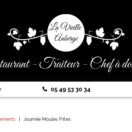
urant - Traiteur - Chef à do
05 49 53 30 34
r
ements
Journée Moules Frites