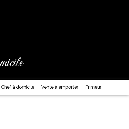
micile
Chef à domicile
Vente à emporter
Primeur