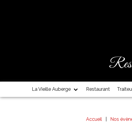
Resta
La Vieille Auberge
Restaurant
Traiteu
Accueil
Nos évèn