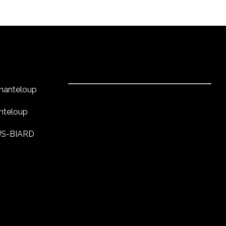
Chanteloup
anteloup
US-BIARD